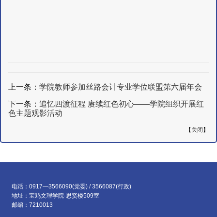
上一条：
学院教师参加丝路会计专业学位联盟第六届年会
下一条：
追忆四渡征程 赓续红色初心——学院组织开展红
色主题观影活动
【
关闭
】
电话：0917—3566090(党委) / 3566087(行政)
地址：宝鸡文理学院·思贤楼509室
邮编：7210013