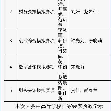
烨、
师嘉
2
财务决策模拟赛项
刘妍、赵岩伟
妮、
范诺
箖
李冰
雨、
3
创业综合模拟赛项
郭伊
许光兴、东晓莉
洁、
肖婷
阮
萌、
4
数字营销模拟赛项
李如
东晓莉
一、
赵腾
魏晨
阳、
5
财务决策模拟赛项
贺佳、尚春兰
张佳
析
本次大赛由高等学校国家级实验教学示