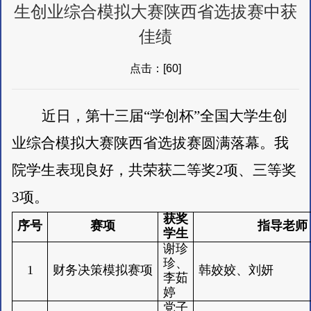
生创业综合模拟大赛陕西省选拔赛中获
佳绩
点击：[
60
]
近日
，第十三届
“学创杯”全国大学生创
业综合模拟大赛陕西省选拔赛圆满落幕。我
院学生表现
良好
，
共
荣获二等奖
2项、三等奖
3
项。
获奖
序号
赛项
指导老师
学生
谢珍
珍、
1
财务决策模拟赛项
韩姣姣、刘妍
李茹
婷
党子