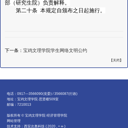
部（研究生院）负责解释。
第二十条
本规定自颁布之日起施行。
下一条：
宝鸡文理学院学生网络文明公约
【
关闭
】
电话：0917—3566090(党委) / 3566087(行政)
地址：宝鸡文理学院·思贤楼509室
邮编：7210013
版权所有 © 宝鸡文理学院·经济管理学院
网站管理
技术支持：西安次奥科技·[ 2020 , + ∞ )