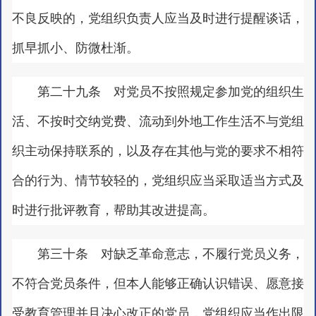
不良反映的，党组织负责人应当及时进行提醒谈话，
抓早抓小、防微杜渐。
第二十九条 对党员不按照规定参加党的组织生
活、不按时交纳党费、流动到外地工作生活不与党组
织主动保持联系的，以及存在其他与党的要求不相符
合的行为、情节较轻的，党组织应当采取适当方式及
时进行批评教育，帮助其改进提高。
第三十条 对缺乏革命意志，不履行党员义务，
不符合党员条件，但本人能够正确认识错误、愿意接
受教育管理并且决心改正的党员，党组织应当作出限