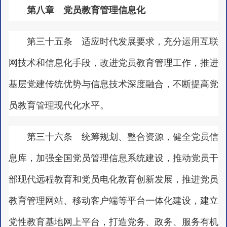
第八章 党员教育管理信息化
第三十五条 适应时代发展要求，充分运用互联
网技术和信息化手段，改进党员教育管理工作，推进
基层党建传统优势与信息技术深度融合，不断提高党
员教育管理现代化水平。
第三十六条 统筹规划、整合资源，健全党员信
息库，加强全国党员管理信息系统建设，推动党员干
部现代远程教育和党员电化教育创新发展，推进党员
教育管理网站、移动客户端等平台一体化建设，建立
党性教育基地网上平台，打造党务、政务、服务有机