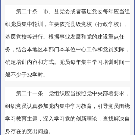
第二十条 市、县党委或者基层党委每年应当组
织党员集中轮训，主要依托县级党校（行政学校）、
基层党校等进行。根据事业发展和党的建设重点任
务，结合本地区本部门本单位中心工作和党员实际，
确定培训内容和方式。党员每年集中学习培训时间一
般不少于32学时。
第二十一条 党组织应当按照党中央部署要求，
组织党员认真参加党内集中学习教育，引导党员围绕
学习教育主题，深入学习党的创新理论，查找解决自
身存在的突出问题。