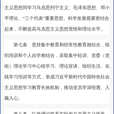
主义思想同学习马克思列宁主义、毛泽东思想、邓小
平理论、“三个代表”重要思想、科学发展观紧密结合
起来，不断提高马克思主义思想觉悟和理论水平。
第七条 坚持集中教育和经常性教育相结合，组
织培训和个人自学相结合，采取集中轮训、党委（党
组）理论学习中心组学习、理论宣讲、组织生活、在
线学习培训等方式，形成习近平新时代中国特色社会
主义思想学习教育长效机制，推动党员学深悟透、入
脑入心。