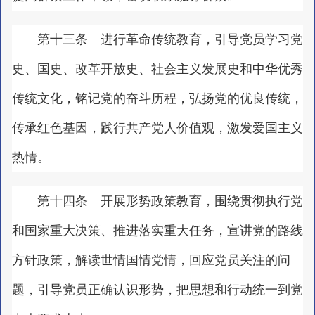
第十三条 进行革命传统教育，引导党员学习党
史、国史、改革开放史、社会主义发展史和中华优秀
传统文化，铭记党的奋斗历程，弘扬党的优良传统，
传承红色基因，践行共产党人价值观，激发爱国主义
热情。
第十四条 开展形势政策教育，围绕贯彻执行党
和国家重大决策、推进落实重大任务，宣讲党的路线
方针政策，解读世情国情党情，回应党员关注的问
题，引导党员正确认识形势，把思想和行动统一到党