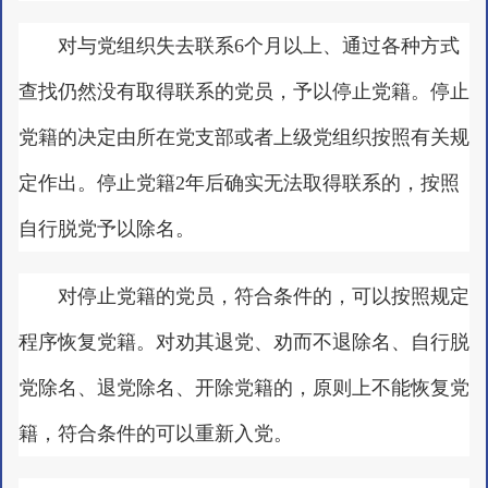
对与党组织失去联系6个月以上、通过各种方式
查找仍然没有取得联系的党员，予以停止党籍。停止
党籍的决定由所在党支部或者上级党组织按照有关规
定作出。停止党籍2年后确实无法取得联系的，按照
自行脱党予以除名。
对停止党籍的党员，符合条件的，可以按照规定
程序恢复党籍。对劝其退党、劝而不退除名、自行脱
党除名、退党除名、开除党籍的，原则上不能恢复党
籍，符合条件的可以重新入党。