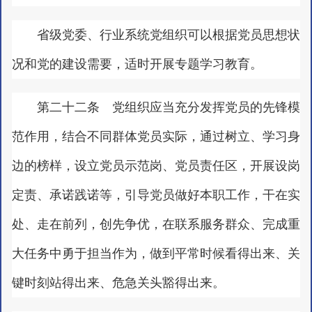
省级党委、行业系统党组织可以根据党员思想状
况和党的建设需要，适时开展专题学习教育。
第二十二条 党组织应当充分发挥党员的先锋模
范作用，结合不同群体党员实际，通过树立、学习身
边的榜样，设立党员示范岗、党员责任区，开展设岗
定责、承诺践诺等，引导党员做好本职工作，干在实
处、走在前列，创先争优，在联系服务群众、完成重
大任务中勇于担当作为，做到平常时候看得出来、关
键时刻站得出来、危急关头豁得出来。