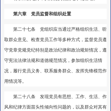
第六章 党员监督和组织处置
第二十七条 党组织应当通过严格组织生活、听
取群众意见、检查党员工作等多种方式，监督党员遵
守党章党规党纪特别是政治纪律和政治规矩情况，遵
守宪法法律法规和道德规范情况，参加组织生活情
况，履行党员义务、联系服务群众、发挥先锋模范作
用情况等。
第二十八条 发现党员有思想、工作、生活、作
风和纪律方面苗头性倾向性问题的，以及群众对其有