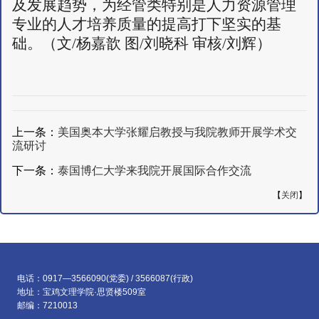
及发展趋势，为经管类特别是人力资源管理
专业的人才培养质量的提高打下坚实的基
础。（文/杨嘉歆 图/刘晓科 审核/刘辉）
上一条：
美国奥本大学张耀启教授与我院教师开展学术交
流研讨
下一条：
泰国博仁大学来我院开展国际合作交流
【
关闭
】
电话：0917—3566090(党委) / 3566087(行政)
地址：宝鸡文理学院·思贤楼509室
邮编：7210013